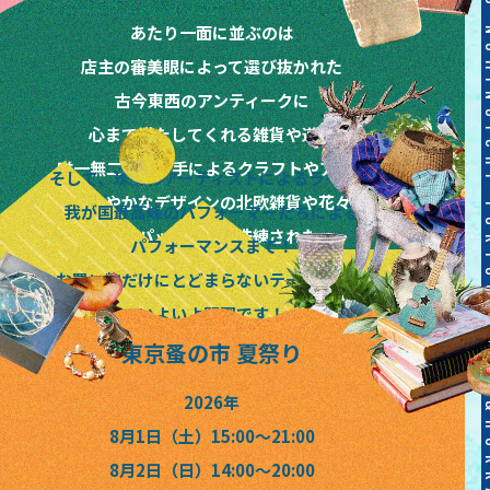
あたり一面に並ぶのは
店主の審美眼によって選び抜かれた
古今東西のアンティークに
心まで満たしてくれる雑貨や道具
唯一無二の作り手によるクラフトやアート
そして、珠玉のアーティストによるライブと
晴れやかなデザインの北欧雑貨や花々
我が国最高峰のパフォーマーたちによる
味もパッケージも洗練された
パフォーマンスまで！
絶品フードやドリンクなど
お買い物だけにとどまらないテーマパーク
いよいよ開園です！
東京蚤の市 夏祭り
2026年
8月1日（土）15:00〜21:00
8月2日（日）14:00〜20:00