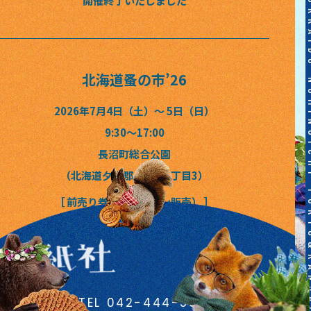
TOKYO&KANSAI&HOKKAIDO NOMINOICHI TOKYO&KANSAI&HOKKAIDO NOMIN
開催終了いたしました
北海道蚤の市
’26
2026年7月4日（土）〜 5日（日）
9:30〜17:00
長沼町総合公園
（北海道夕張郡長沼町2丁目3）
［ 前売り券（オンライン販売） ］
開催終了いたしました
TEL 042-444-5367