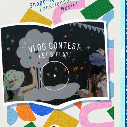
TOKYO&KANSAI&HOKKAIDO NOMINOICHI TOKYO&KANSAI&HOKKAIDO NOMIN