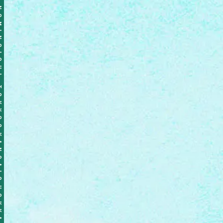
ICHI TOKYO&KANSAI&HOKKAIDO NOMINOICHI TOKYO&KANSAI&HOKKAIDO NOMINOICHI