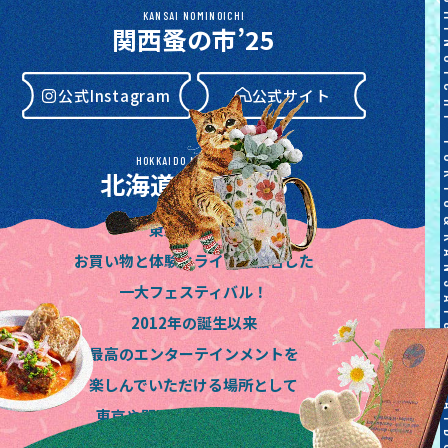
KANSAI NOMINOICHI
関西蚤の市’25
公式Instagram
公式サイト
HOKKAIDO NOMINOICHI
北海道蚤の市’26
東京蚤の市は
公式Instagram
公式サイト
お買い物と体験とライブが融合した
一大フェスティバル！
2012年の誕生以来
最高のエンターテインメントを
楽しんでいただける場所として
東京や関西、東海や北海道と
歩みを進めてきました